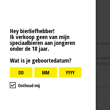
- Relatiegeschenk;
- Kerstpakket;
- Promotie geschenk;
Hey bierliefhebber!
- Cadeau aan medewerkers.
Ik verkoop geen van mijn
speciaalbieren aan jongeren
Of, ben je winkelier en heb je inter
onder de 18 jaar.
Ik sta open voor alle ideeën, dus twijfe
Wat is je geboortedatum?
berichtje via WhatsApp! +316 27 09 61 2
Naam *
Onthoud mij
E-mailadres *