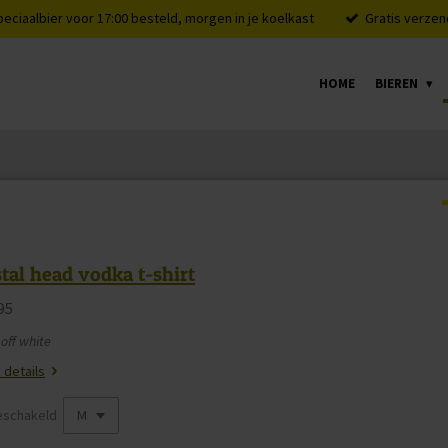
peciaalbier voor 17:00 besteld, morgen in je koelkast
Gratis verzen
HOME
BIEREN
stal head vodka t-shirt
95
 off white
 details
eschakeld